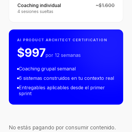
Coaching individual
~$1.600
4 sesiones sueltas
AI PRODUCT ARCHITECT CERTIFICATION
$997
por 12 semanas
Coaching grupal semanal
6 sistemas construidos en tu contexto real
Entregables aplicables desde el primer
sprint
No estás pagando por consumir contenido.