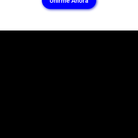
Unirme Ahora
Todo lo que necesitas
para implementar, medir y
demostrar el cambio
en solo 12 semanas
No necesitas dejar tu trabajo ni convertir esto en
"un segundo empleo". La dedicación
estimada es de 2-3 horas por semana aplicadas a
tu trabajo. Cada sprint dura 2 semanas
y combina aprendizaje + configuración +