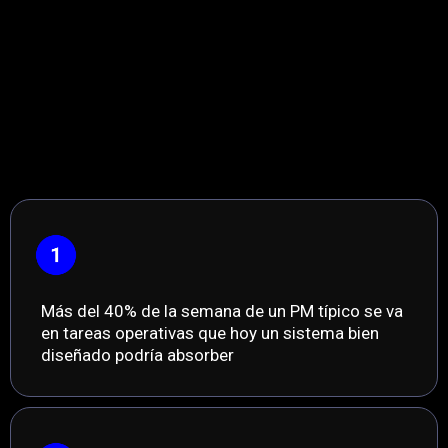
Pero tu forma de trabajar sigue siendo
prácticamente la misma. Y mientras tanto, ves
cómo otros PMs avanzan más rápido.
Eso tiene un coste:
Más del 40% de la semana de un PM típico se va
en tareas operativas que hoy un sistema bien
diseñado podría absorber